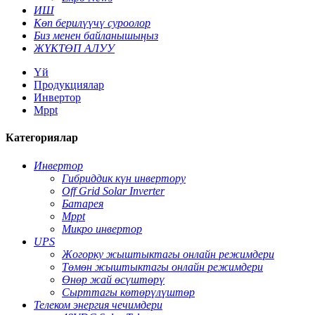
ИШ
Көп берилүүчү суроолор
Биз менен байланышыңыз
ЖҮКТӨП АЛУУ
Үй
Продукциялар
Инвертор
Mppt
Категориялар
Инвертор
Гибриддик күн инвертору
Off Grid Solar Inverter
Батарея
Mppt
Микро инвертор
UPS
Жогорку жыштыктагы онлайн режимдери
Төмөн жыштыктагы онлайн режимдери
Өнөр жай өсүштөрү
Сырттагы көтөрүлүштөр
Телеком энергия чечимдери