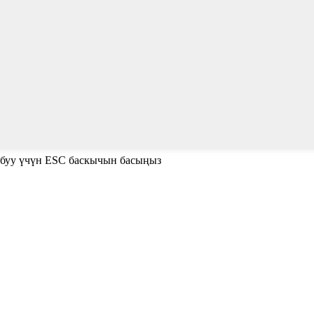
абуу үчүн ESC баскычын басыңыз