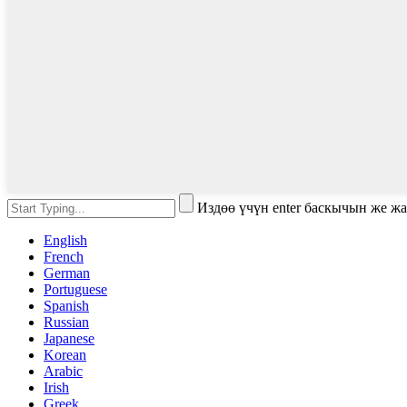
Издөө үчүн enter баскычын же ж
English
French
German
Portuguese
Spanish
Russian
Japanese
Korean
Arabic
Irish
Greek