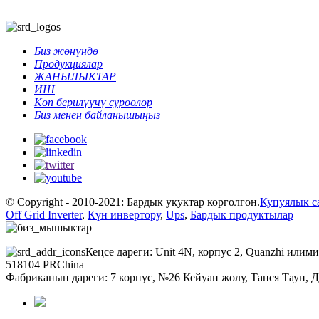
Биз жөнүндө
Продукциялар
ЖАНЫЛЫКТАР
ИШ
Көп берилүүчү суроолор
Биз менен байланышыңыз
© Copyright - 2010-2021: Бардык укуктар корголгон.
Купуялык с
Off Grid Inverter
,
Күн инвертору
,
Ups
,
Бардык продуктылар
Кеңсе дареги: Unit 4N, корпус 2, Quanzhi или
518104 PRChina
Фабриканын дареги: 7 корпус, №26 Кейуан жолу, Танся Таун, 