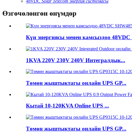
48VDC Solar Telecom энергия системасы
Өзгөчөлөнгөн өнүмдөр
Күн энергиясы менен камсыздоо 48VDC 
1KVA 220V 230V 240V Интегралдык...
Төмөн жыштыктагы онлайн UPS GP...
Кытай 10-120KVA Online UPS ...
Төмөн жыштыктагы онлайн UPS GP...