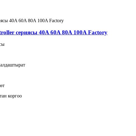
ller сериясы 40A 60A 80A 100A Factory
ясы
малдаштырат
өт
тан коргоо