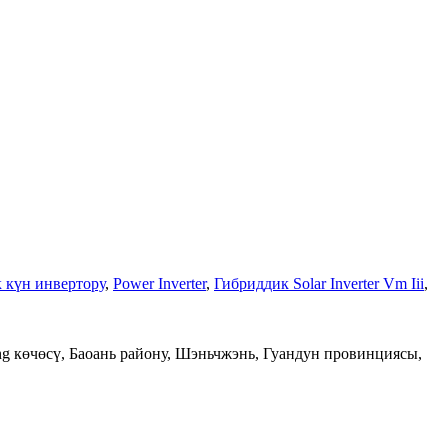
 күн инвертору
,
Power Inverter
,
Гибриддик Solar Inverter Vm Iii
,
ing көчөсү, Баоань району, Шэньчжэнь, Гуандун провинциясы,