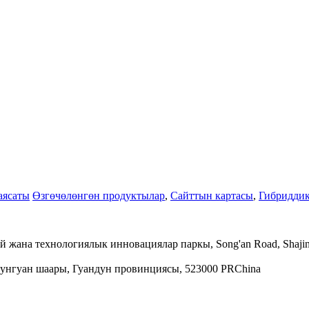
аясаты
Өзгөчөлөнгөн продуктылар
,
Сайттын картасы
,
Гибриддик
мий жана технологиялык инновациялар паркы, Song'an Road, Shaj
Дунгуан шаары, Гуандун провинциясы, 523000 PRChina