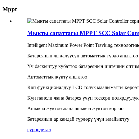
Mppt
Мыкты сапаттагы MPPT SCC Solar Contro
Intelligent Maximum Power Point Travking технологи
Батареянын чыңалуусун автоматтык түрдө аныктоо
Үч баскычтуу кубаттоо батареянын иштешин опти
Автоматтык жүктү аныктоо
Көп функционалдуу LCD толук маалыматты көрсөт
Күн панели жана батарея үчүн тескери полярдуулук
Ашыкча жүктөө жана ашыкча жүктөн коргоо
Батареянын ар кандай түрлөрү үчүн ылайыктуу
суроо
детал