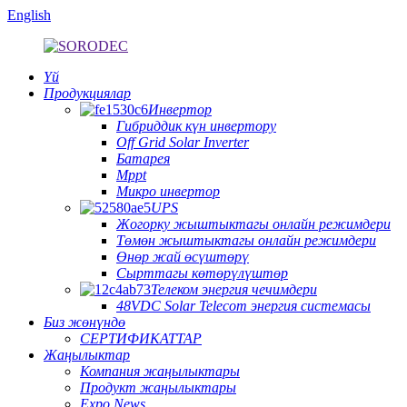
English
Үй
Продукциялар
Инвертор
Гибриддик күн инвертору
Off Grid Solar Inverter
Батарея
Mppt
Микро инвертор
UPS
Жогорку жыштыктагы онлайн режимдери
Төмөн жыштыктагы онлайн режимдери
Өнөр жай өсүштөрү
Сырттагы көтөрүлүштөр
Телеком энергия чечимдери
48VDC Solar Telecom энергия системасы
Биз жөнүндө
СЕРТИФИКАТТАР
Жаңылыктар
Компания жаңылыктары
Продукт жаңылыктары
Expo News